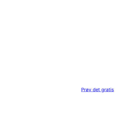
20 717 417
derskal@trykpå.nu
Prøv det gratis