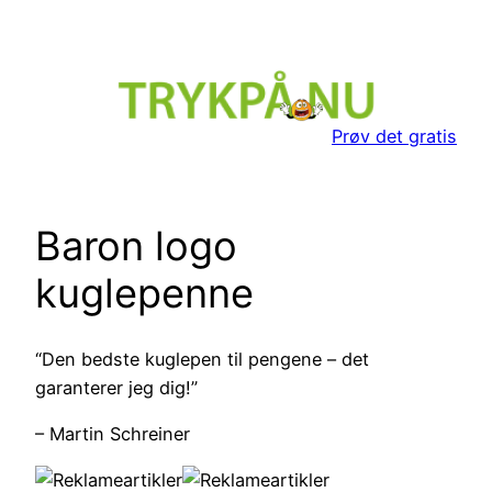
20 717 417
derskal@trykpå.nu
Prøv det gratis
Baron logo
kuglepenne
“Den bedste kuglepen til pengene – det
garanterer jeg dig!”
– Martin Schreiner