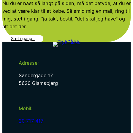
Nu du er nået så langt på siden, må det betyde, at du er
ved at være klar til at købe. Så smid mig en mail, ring til
mig, sæt i gang, “ja tak”, bestil, “det skal jeg have” og
alt det der.
Sæt i gang!
Adresse:
Søndergade 17
5620 Glamsbjerg
Mobil:
20 717 417