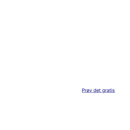
20 717 417
derskal@trykpå.nu
Prøv det gratis