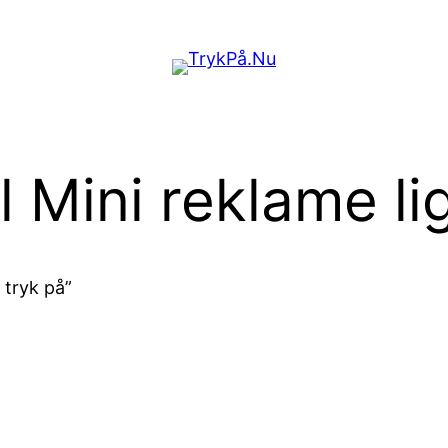
l Mini reklame li
 tryk på”